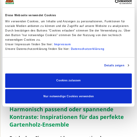
langlebigem WPC finden Sie unter Joda®Hochbeete und
Pflanzkübel. Die Beetanlage sollte mindestens 80 cm
Höhe haben, damit ein rückenschonendes Arbeiten
Diese Webseite verwendet Cookies
möglich ist.
Wir verwenden Cookies, um Inhalte und Anzeigen zu personalisieren, Funktionen für
soziale Medien anbieten zu können und die Zugriffe auf unsere Website zu analysieren.
Durch bestätigen des Buttons "Cookies erlauben" stimmen Sie der Verwendung zu. Über
den Button "nur notwendige Cookies" stimmen Sie der Nutzung von den technisch
notwendigen Cookies zu.
Unser Impressum finden Sie hier:
Impressum
Unsere Datenschutzerklärung finden Sie hier:
Datenschutzerklärung
Details zeigen
Zaun
Informieren Sie sich über verschiedene Zauntypen und
Cookies zulassen
Zaunanlagen
Nur notwendige Cookies verwenden
Harmonisch passend oder spannende
Kontraste: Inspirationen für das perfekte
Gartenholz-Ensemble