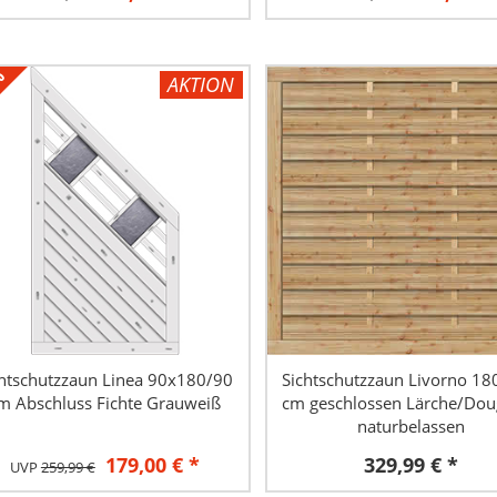
%
AKTION
chtschutzzaun Linea 90x180/90
Sichtschutzzaun Livorno 1
m Abschluss Fichte Grauweiß
cm geschlossen Lärche/Dou
naturbelassen
179,00 € *
329,99 € *
UVP
259,99 €