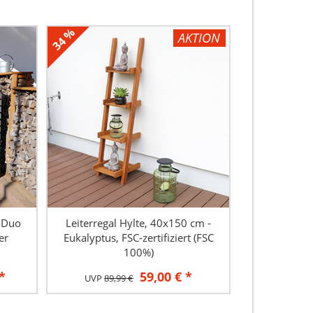
34 %
AKTION
-Duo
Leiterregal Hylte, 40x150 cm -
er
Eukalyptus, FSC-zertifiziert (FSC
100%)
*
59,00 € *
UVP
89,99 €