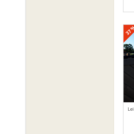
37 
Le