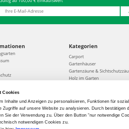
Gültig ab 100,00 € Einkaufswert
rmationen
Kategorien
gsarten
Carport
ssum
Gartenhäuser
Gartenzäune & Sichtschutzzä
schutz
Holz im Garten
chutzinformation für
Gartenspielgerät
ssenten, Kunden und
Bedachung
t Cookies
anten
Zubehör
ufsbelehrung
 Inhalte und Anzeigen zu personalisieren, Funktionen für sozia
Sale
e Zugriffe auf unsere Website zu analysieren. Durch bestätigen 
t
Infos
en Sie der Verwendung zu. Über den Button "nur notwendige Co
eoptionen
technisch notwendigen Cookies zu.
htheit der Bewertungen
ie hier:
Impressum