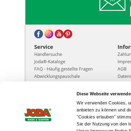
Service
Info
Händlersuche
Zahlun
Joda®-Kataloge
Impre
FAQ - Häufig gestellte Fragen
AGB
Abwicklungspauschale
Daten
Warenkorb
Datens
Intere
Konto
Diese Webseite verwende
Liefer
Vertrag widerrufen
Widerr
Wir verwenden Cookies, um
anbieten zu können und di
Kontak
"Cookies erlauben" stimm
Cooki
Sie der Nutzung von den 
Zur Ec
Unser Impressum finden S