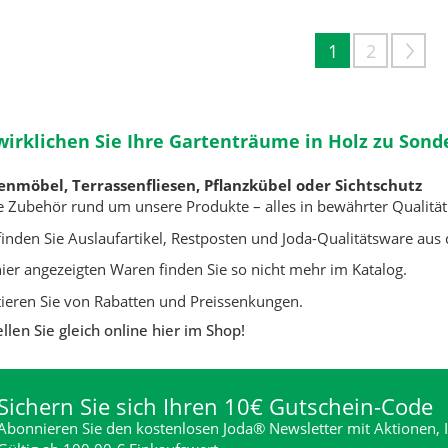
1
2
wirklichen Sie Ihre Gartenträume in Holz zu Sond
enmöbel, Terrassenfliesen, Pflanzkübel oder Sichtschutz
 Zubehör rund um unsere Produkte – alles in bewährter Qualität
finden Sie Auslaufartikel, Restposten und Joda-Qualitätsware au
hier angezeigten Waren finden Sie so nicht mehr im Katalog.
tieren Sie von Rabatten und Preissenkungen.
llen Sie gleich online hier im Shop!
Sichern Sie sich Ihren 10€ Gutschein-Code
Abonnieren Sie den kostenlosen Joda® Newsletter mit Aktionen, I