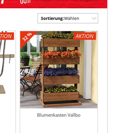
Sortierung:
Wählen
32 %
TION
AKTION
Blumenkasten Vallbo