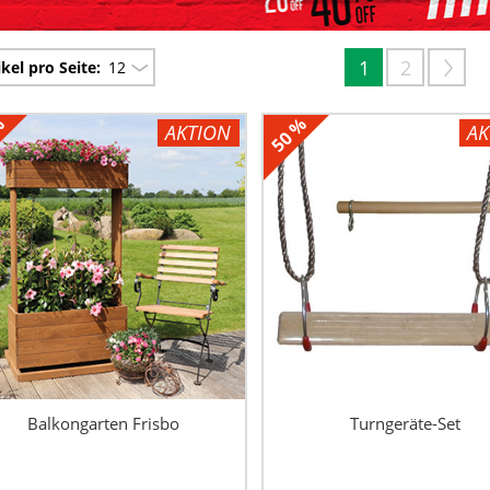
1
2
ikel pro Seite:
12
%
50 %
AKTION
AK
Balkongarten Frisbo
Turngeräte-Set