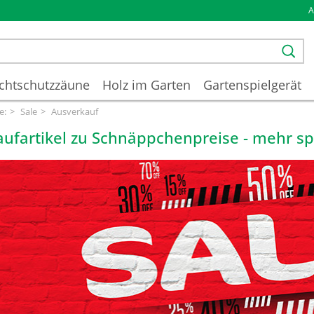
chtschutzzäune
Holz im Garten
Gartenspielgerät
e:
Sale
Ausverkauf
aufartikel zu Schnäppchenpreise - mehr sp