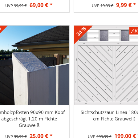
69,00 € *
9,99 € *
UVP
99,99 €
UVP
19,99 €
%
34 %
AK
imholzpfosten 90x90 mm Kopf
Sichtschutzzaun Linea 18
abgeschrägt 1,20 m Fichte
cm Fichte Grauweiß
Grauweiß
25,00 € *
199,00 € 
UVP
39,99 €
UVP
299,99 €