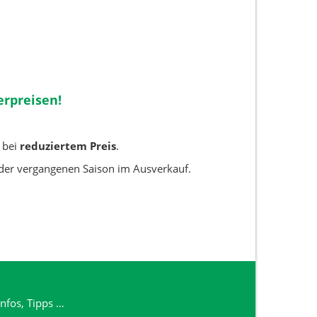
erpreisen!
 bei
reduziertem Preis
.
s der vergangenen Saison im Ausverkauf.
nfos, Tipps …