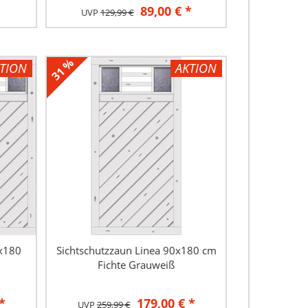
89,00 € *
UVP
129,99 €
31 %
TION
AKTION
0x180
Sichtschutzzaun Linea 90x180 cm
Fichte Grauweiß
*
179,00 € *
UVP
259,99 €