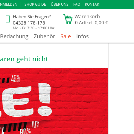
|
ANMELDEN
SHOP GUIDE
ÜBER UNS
FAQ
KONTAKT
Warenkorb
Haben Sie Fragen?
0
Artikel: 0,00 €
04328 178-178
Mo. - Fr. 7:30 – 17:00 Uhr
Bedachung
Zubehör
Sale
Infos
aren geht nicht