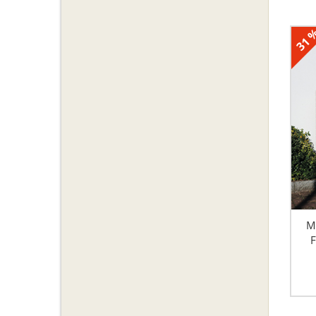
31 
M
F