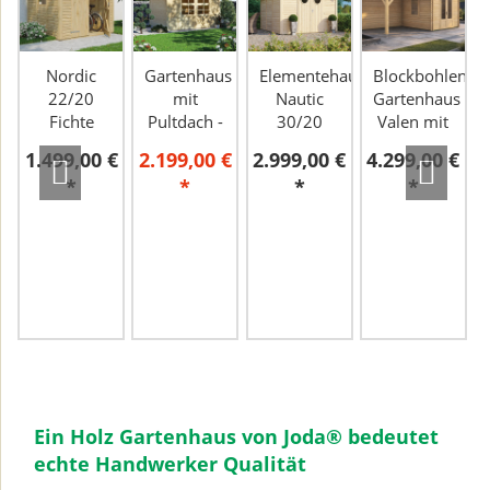
Nordic
Gartenhaus
Elementehaus
Blockbohlen
22/20
mit
Nautic
Gartenhaus
Fichte
Pultdach -
30/20
Valen mit
natur
Gerätehaus
Fichte
Unterstand
1.499,00 €
2.199,00 €
2.999,00 €
4.299,00 €
Strandby-
natur
577 x 277
*
*
*
*
cm
Ein Holz Gartenhaus von Joda® bedeutet
echte Handwerker Qualität