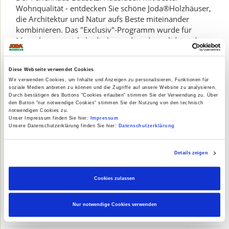
Wohnqualität - entdecken Sie schöne Joda®Holzhäuser,
die Architektur und Natur aufs Beste miteinander
kombinieren. Das "Exclusiv"-Programm wurde für
Menschen entwickelt, die besonders das solide und
klassisch Geformte zu schätzen wissen.
Diese Webseite verwendet Cookies
Wir verwenden Cookies, um Inhalte und Anzeigen zu personalisieren, Funktionen für
soziale Medien anbieten zu können und die Zugriffe auf unsere Website zu analysieren.
Durch bestätigen des Buttons "Cookies erlauben" stimmen Sie der Verwendung zu. Über
den Button "nur notwendige Cookies" stimmen Sie der Nutzung von den technisch
notwendigen Cookies zu.
Unser Impressum finden Sie hier:
Impressum
Unsere Datenschutzerklärung finden Sie hier:
Datenschutzerklärung
Details zeigen
Verkaufsstände
Cookies zulassen
Immer solide aus Holz, das Grundprinzip hat sich
bewährt und findet auch in öffentlichen Räumen seine
Anwendung.
Nur notwendige Cookies verwenden