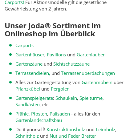
Carports!
Für Aktionsmodelle gilt die gesetzliche
Gewährleistung von 2 Jahren.
Unser Joda® Sortiment im
Onlineshop im Überblick
Carports
Gartenhäuser
,
Pavillons
und
Gartenlauben
Gartenzäune
und
Sichtschutzzäune
Terrassendielen,
und
Terrassenüberdachungen
Alles zur Gartengestaltung von
Gartenmöbeln
über
Pflanzkübel
und
Pergolen
Gartenspielgeräte
:
Schaukeln
,
Spieltürme
,
Sandkästen
, etc.
Pfähle
,
Pfosten
,
Palisaden
- alles für den
Gartenlandschaftsbau
Do it yourself!
Konstruktionsholz
und
Leimholz
,
Schnittholz
und
Nut und Feder Bretter