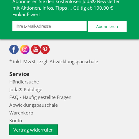
Abonnieren Sie den kostenlosen Joda® Newsletter
mit Aktionen, Infos, Tipps … Gültig ab 100,00 €
Einkaufswert
Abonnieren
* inkl. MwSt., zzgl. Abwicklungspauschale
Service
Händlersuche
Joda®-Kataloge
FAQ - Häufig gestellte Fragen
Abwicklungspauschale
Warenkorb
Konto
Vertrag widerrufen