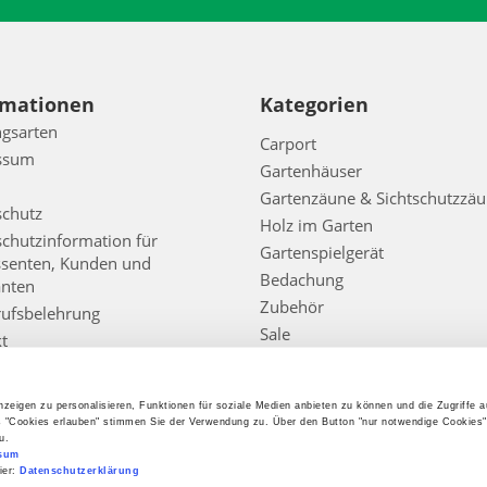
rmationen
Kategorien
gsarten
Carport
ssum
Gartenhäuser
Gartenzäune & Sichtschutzzä
schutz
Holz im Garten
chutzinformation für
Gartenspielgerät
ssenten, Kunden und
Bedachung
anten
Zubehör
ufsbelehrung
Sale
t
Infos
eoptionen
htheit der Bewertungen
zeigen zu personalisieren, Funktionen für soziale Medien anbieten zu können und die Zugriffe 
refreiheitserklärung
s "Cookies erlauben" stimmen Sie der Verwendung zu. Über den Button "nur notwendige Cookies
u.
sum
ier:
Datenschutzerklärung