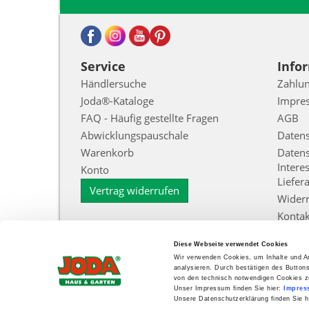
Service
Info
Händlersuche
Zahlun
Joda®-Kataloge
Impre
FAQ - Häufig gestellte Fragen
AGB
Abwicklungspauschale
Daten
Warenkorb
Datens
Intere
Konto
Liefer
Vertrag widerrufen
Widerr
Kontak
Cooki
Diese Webseite verwendet Cookies
Zur Ec
Wir verwenden Cookies, um Inhalte und An
Barrie
analysieren. Durch bestätigen des Button
von den technisch notwendigen Cookies z
Unser Impressum finden Sie hier:
Impres
Unsere Datenschutzerklärung finden Sie h