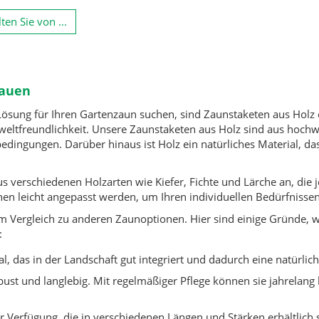
ten Sie von ...
bauen
ösung für Ihren Gartenzaun suchen, sind Zaunstaketen aus Holz ei
eltfreundlichkeit. Unsere Zaunstaketen aus Holz sind aus hochwe
dingungen. Darüber hinaus ist Holz ein natürliches Material, das 
s verschiedenen Holzarten wie Kiefer, Fichte und Lärche an, die
nnen leicht angepasst werden, um Ihren individuellen Bedürfnis
 im Vergleich zu anderen Zaunoptionen. Hier sind einige Gründe, 
:
al, das in der Landschaft gut integriert und dadurch eine natürlich
bust und langlebig. Mit regelmäßiger Pflege können sie jahrelang
zur Verfügung, die in verschiedenen Längen und Stärken erhältlich 