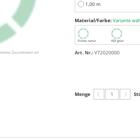
1,00 m
Material/Farbe:
Variante wä
Fichte natur
KDI grün
Art. Nr.:
V72020000
altetes Zaunelement als
Menge
St