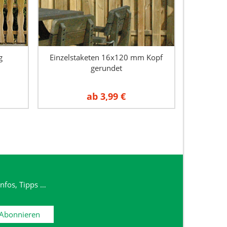
g
Einzelstaketen 16x120 mm Kopf
gerundet
ab
3,99 €
nfos, Tipps …
Abonnieren