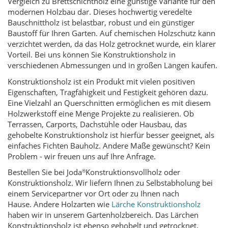
Vergleich zu Brettschichtholz eine günstige Variante für den
modernen Holzbau dar. Dieses hochwertig veredelte
Bauschnittholz ist belastbar, robust und ein günstiger
Baustoff für Ihren Garten. Auf chemischen Holzschutz kann
verzichtet werden, da das Holz getrocknet wurde, ein klarer
Vorteil. Bei uns können Sie Konstruktionsholz in
verschiedenen Abmessungen und in großen Längen kaufen.
Konstruktionsholz ist ein Produkt mit vielen positiven
Eigenschaften, Tragfähigkeit und Festigkeit gehören dazu.
Eine Vielzahl an Querschnitten ermöglichen es mit diesem
Holzwerkstoff eine Menge Projekte zu realisieren. Ob
Terrassen, Carports, Dachstühle oder Hausbau, das
gehobelte Konstruktionsholz ist hierfür besser geeignet, als
einfaches Fichten Bauholz. Andere Maße gewünscht? Kein
Problem - wir freuen uns auf Ihre Anfrage.
Bestellen Sie bei
Joda
Konstruktionsvollholz oder
®
Konstruktionsholz. Wir liefern Ihnen zu Selbstabholung bei
einem Servicepartner vor Ort oder zu Ihnen nach
Hause.
Andere Holzarten wie
Lärche Konstruktionsholz
haben wir in unserem Gartenholzbereich. Das Lärchen
Konstruktionsholz ist ebenso gehobelt und getrocknet,