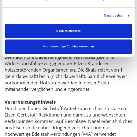
ohne qualitativ Abstriche machen zu müssen. Wie alle
anderen Holzarten, bildet auch die Robinie unter
Details zeigen
Bewitterung eine silber-graue Patina. Um die natürliche
Farbgebung der Robinie zu erhalten, sollte diese direkt oder
sogar vor Verarbeitung behandelt werden z. B.
Cookies zulassen
mit
Joda
color Terrassenöl
.
®
Nur notwendige Cookies verwenden
INFO: Dauerhaftigkeitsklassen
Die natürliche Dauerhaftigkeit eines Holzes gibt ihre
Widerstandsfähigkeit gegenüber Pilzen & anderen
holzzerstörenden Organismen an. Die Skala reicht von 1
(sehr dauerhaft) bis 5 (nicht dauerhaft). Sämtliche weltweit
vorkommenden Holzarten werden in dieser Skala
miteinander verglichen und eingeordnet.
Verarbeitungshinweis
Durch den hohen Gerbstoff-Anteil kann es hier zu starken
Eisen-Gerbstoff-Reaktionen und damit zu unerwünschten
Verfärbungen kommen. Auf Beschläge, Nägel oder ähnliches
aus Eisen sollte daher dringend verzichtet und nur
hochwertige Edelstahlverbindungen (V4A) verwendet