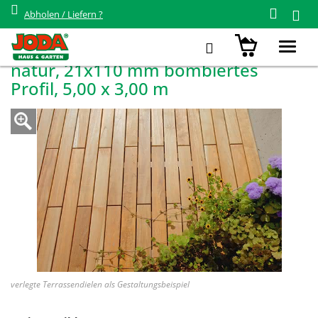
Abholen / Liefern ?
Zurück zur Übersicht
Komplett-Terrassen-Set Robinie
Toggl
navig
natur, 21x110 mm bombiertes
Profil, 5,00 x 3,00 m
verlegte Terrassendielen als Gestaltungsbeispiel