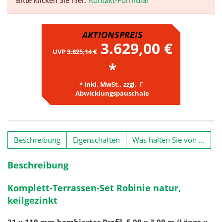
AKTIONSPREIS
3.629,00 €
UVP
3.825,14 €
*
* inkl. MwSt., zzgl.
Abwicklungspauschale
Beschreibung
Eigenschaften
Was halten Sie von ...
Beschreibung
Komplett-Terrassen-Set Robinie natur,
keilgezinkt
21 x 110 mm bombiertes Profil, 5,00 x 3,00 m (Länge x