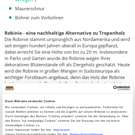
Maurerschnur
Bohrer zum Vorbohren
Robinie - eine nachhaltige Alternative zu Tropenholz
Die Robinie stammt ursprünglich aus Nordamerika und wird
seit einigen hundert Jahren überall in Europa gepflanzt,
dabei erreicht Sie eine Höhe von bis zu 20 m. Insbesondere
in Parks und Gärten wurde die Robinie wegen Ihrer
dekorativen Blütenstände oft als Ziergehölz geschätzt. Heute
wird die Robinie in großen Mengen in Südosteuropa als
wichtiger Forstbaum angebaut, denn das Holz der Robinie
hat hervorragende Eigenschaften. Es ist sehr hart und ist
durch seinen hohen Gerbsäureanteil äußerst dauerhaft im
Außenbereich einsetzbar und wird als eine der wenigen in
Europa kultivierten Holzarten der Dauerhaftigkeitsklasse 1-2
Diese Webseite verwendet Cookies
Wir verwenden Cookies, um Inhalte und Anzeigen zu personalisieren, Funktionen für
(nach DIN EN 350) zugeordnet. Dies schaffen sonst nur
soziale Medien anbieten zu können und die Zugriffe auf unsere Website zu analysieren.
tropische Holzarten welche oft auf ehemaligen
Durch bestätigen des Buttons "Cookies erlauben" stimmen Sie der Verwendung zu. Über
Regenwaldflächen angebaut werden und über lange
den Button "nur notwendige Cookies" stimmen Sie der Nutzung von den technisch
notwendigen Cookies zu.
Transportwege geschafft werden muss. Somit ist die Robinie
Unser Impressum finden Sie hier:
Impressum
eine echte nachhaltige Alternative zu diesen Tropenhölzern
Unsere Datenschutzerklärung finden Sie hier:
Datenschutzerklärung