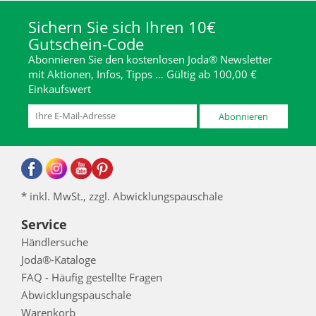
Sichern Sie sich Ihren 10€
Gutschein-Code
Abonnieren Sie den kostenlosen Joda® Newsletter
mit Aktionen, Infos, Tipps … Gültig ab 100,00 €
Einkaufswert
Abonnieren
* inkl. MwSt., zzgl. Abwicklungspauschale
Service
Händlersuche
Joda®-Kataloge
FAQ - Häufig gestellte Fragen
Abwicklungspauschale
Warenkorb