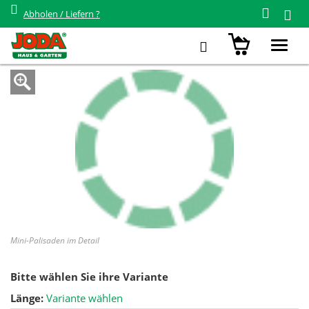
Abholen / Liefern ?
Zurück zur Übersicht
Mini-Palisaden Ø 6 cm
Toggl
navig
Mini-Palisaden im Detail
Bitte wählen Sie ihre Variante
Länge:
Variante wählen