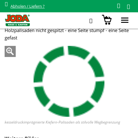
Abholen / Liefern ?
Zurück zur Übersicht
14 x 125 cm Palisade Kiefer KDI
Toggl
navig
Holzpalisaden nicht gespitzt - eine Seite stumpf - eine Seite
gefast
kesseldruckimprägnierte Kiefern-Palisaden als stilvolle Wegbegrenzung