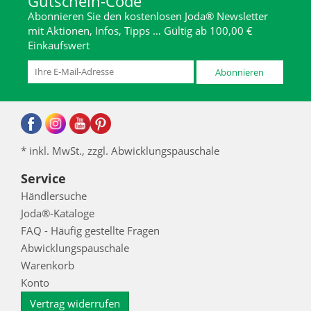
Gutschein-Code
Abonnieren Sie den kostenlosen Joda® Newsletter
mit Aktionen, Infos, Tipps … Gültig ab 100,00 €
Einkaufswert
Abonnieren
* inkl. MwSt., zzgl. Abwicklungspauschale
Service
Händlersuche
Joda®-Kataloge
FAQ - Häufig gestellte Fragen
Abwicklungspauschale
Warenkorb
Konto
Vertrag widerrufen