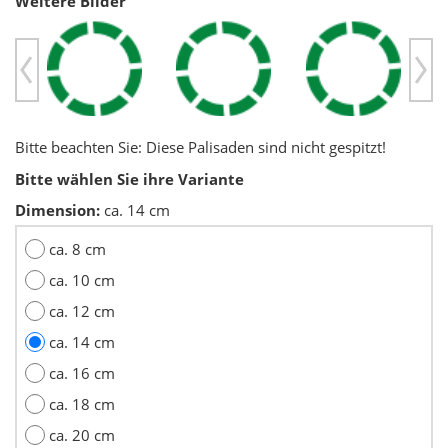
Weitere Bilder
Previous
Ne
Bitte beachten Sie: Diese Palisaden sind nicht gespitzt!
Bitte wählen Sie ihre Variante
Dimension:
ca. 14 cm
ca. 8 cm
ca. 10 cm
ca. 12 cm
ca. 14 cm
ca. 16 cm
ca. 18 cm
ca. 20 cm