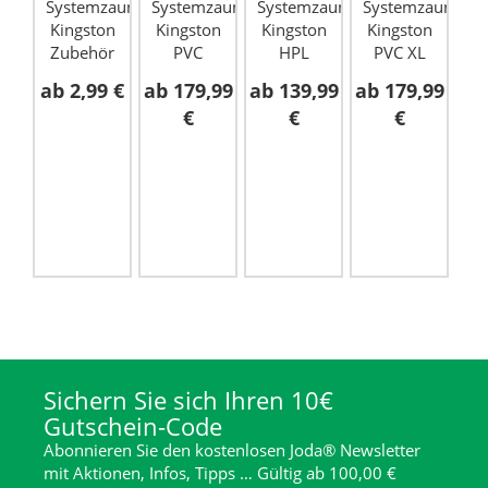
Systemzaun
Systemzaun
Systemzaun
Systemzaun
Kingston
Kingston
Kingston
Kingston
Si
Zubehör
PVC
HPL
PVC XL
ab
2,99 €
ab
179,99
ab
139,99
ab
179,99
a
€
€
€
Sichern Sie sich Ihren 10€
Gutschein-Code
Abonnieren Sie den kostenlosen Joda® Newsletter
mit Aktionen, Infos, Tipps … Gültig ab 100,00 €