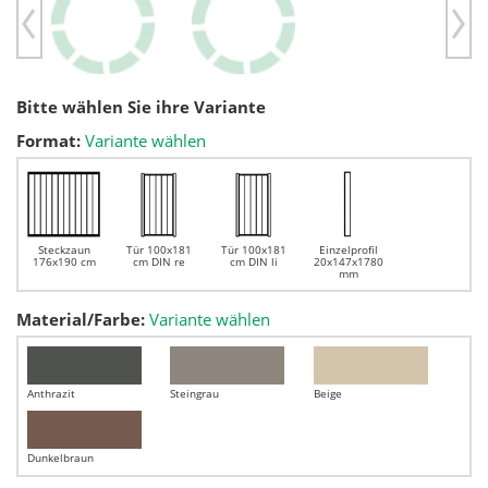
Previous
Ne
Bitte wählen Sie ihre Variante
Format:
Variante wählen
Steckzaun
Tür 100x181
Tür 100x181
Einzelprofil
176x190 cm
cm DIN re
cm DIN li
20x147x1780
mm
Material/Farbe:
Variante wählen
Anthrazit
Steingrau
Beige
Dunkelbraun