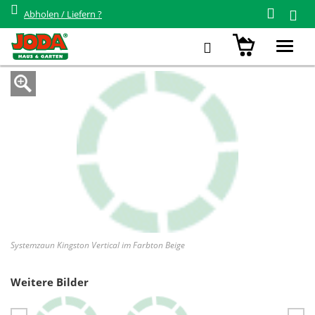
Abholen / Liefern ?
Zurück zur Übersicht
Systemzaun Kingston cWPC Vertical
Toggl
navig
Systemzaun Kingston Vertical im Farbton Beige
Weitere Bilder