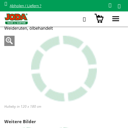
Abholen / Liefern ?
Zurück zur Übersicht
Hulteby
Toggl
navig
Weideruten, ölbehandelt
Hulteby in 120 x 180 cm
Weitere Bilder