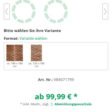
Previous
Ne
Bitte wählen Sie ihre Variante
Format:
Variante wählen
ca. 180 x 180
ca. 120 x 180
cm
cm
Art. Nr.:
V84071799
ab 99,99 €
*
* inkl. MwSt., zzgl.
Abwicklungspauschale