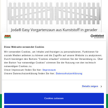
Joda® Easy Vorgartenzaun aus Kunststoff in gerader
Ausführung 330x75 cm, Doppeltor DIN rechts, weiß
499,99 € *
Diese Webseite verwendet Cookies
Wir verwenden Cookies, um Inhalte und Anzeigen zu personalisieren, Funktionen für
soziale Medien anbieten zu können und die Zugriffe auf unsere Website zu analysieren.
Durch bestätigen des Buttons "Cookies erlauben" stimmen Sie der Verwendung zu. Über
den Button "nur notwendige Cookies" stimmen Sie der Nutzung von den technisch
notwendigen Cookies zu.
1
38
39
40
41
42
43
44
45
...
Unser Impressum finden Sie hier:
Impressum
Unsere Datenschutzerklärung finden Sie hier:
Datenschutzerklärung
46
Details zeigen
Cookies zulassen
Sichern Sie sich Ihren 10€