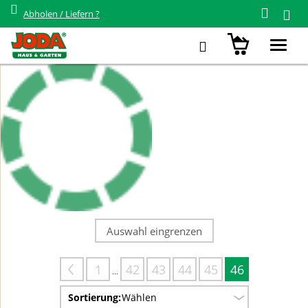
Gartenzaun - Schöne und stabile
Abholen / Liefern ?
Zäune für Ihren Garten
Toggl
navig
Auswahl eingrenzen
1
42
43
44
45
46
...
Sortierung:
Wählen