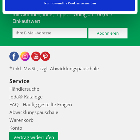
Gutschein-Code
Nur notwendige Cookies verwenden
Abonnieren Sie den kostenlosen Joda® Newsletter
mit Aktionen, Infos, Tipps … Gültig ab 100,00 €
Einkaufswert
Abonnieren
* inkl. MwSt., zzgl. Abwicklungspauschale
Service
Händlersuche
Joda®-Kataloge
FAQ - Häufig gestellte Fragen
Abwicklungspauschale
Warenkorb
Konto
Vertrag widerrufen