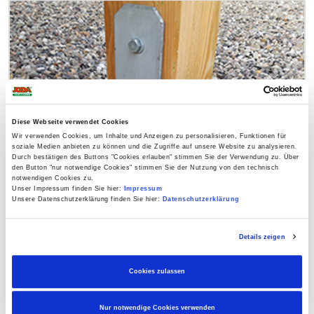
Diese Webseite verwendet Cookies
Wir verwenden Cookies, um Inhalte und Anzeigen zu personalisieren, Funktionen für
soziale Medien anbieten zu können und die Zugriffe auf unsere Website zu analysieren.
Durch bestätigen des Buttons "Cookies erlauben" stimmen Sie der Verwendung zu. Über
den Button "nur notwendige Cookies" stimmen Sie der Nutzung von den technisch
notwendigen Cookies zu.
Unser Impressum finden Sie hier:
Impressum
H-Pfostenanker besonders schwer, 8x80x800 mm, für
Unsere Datenschutzerklärung finden Sie hier:
Datenschutzerklärung
115 mm Pfosten
Details zeigen
45,99 € *
Cookies zulassen
Was halten Sie von ...
Nur notwendige Cookies verwenden