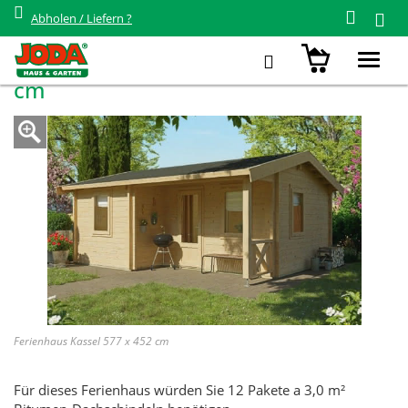
Abholen / Liefern ?
Zurück zur Übersicht
Ferienhaus Kassel 68 mm 577 x 452
Toggl
navig
cm
Ferienhaus Kassel 577 x 452 cm
Für dieses Ferienhaus würden Sie 12 Pakete a 3,0 m²