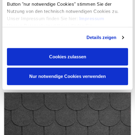
Button "nur notwendige Cookies" stimmen Sie der
Nutzung von den technisch notwendigen Cookies zu.
Unser Impressum finden Sie hier:
Impressum
Unsere Datenschutzerklärung finden Sie
hier:
Datenschutzerklärung
Details zeigen
Bitumen-Dachschindeln, Rechteck
Cookies zulassen
ab
39,99 €
Nur notwendige Cookies verwenden