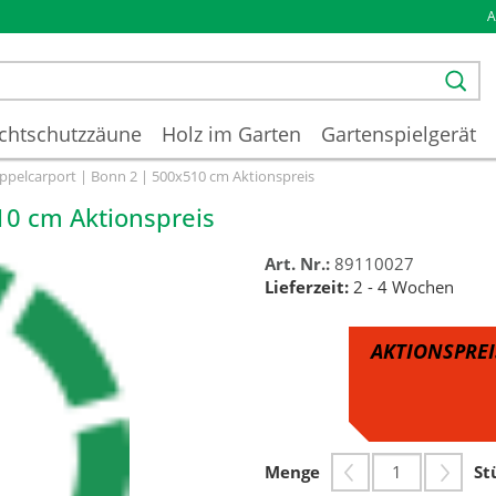
chtschutzzäune
Holz im Garten
Gartenspielgerät
ppelcarport | Bonn 2 | 500x510 cm Aktionspreis
10 cm Aktionspreis
Art. Nr.:
89110027
Lieferzeit:
2 - 4 Wochen
AKTIONSPREI
Menge
St