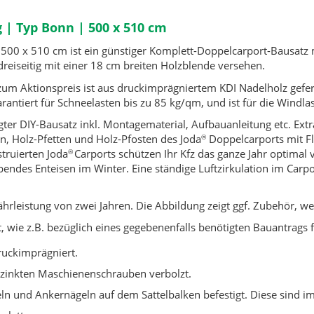
 | Typ Bonn | 500 x 510 cm
500 x 510 cm ist ein günstiger Komplett-Doppelcarport-Bausatz m
dreiseitig mit einer 18 cm breiten Holzblende versehen.
um Aktionspreis ist aus druckimprägniertem KDI Nadelholz gefert
arantiert für Schneelasten bis zu 85 kg/qm, und ist für die Windla
igter DIY-Bausatz inkl. Montagematerial, Aufbauanleitung etc. Ex
en, Holz-Pfetten und Holz-Pfosten des Joda
Doppelcarports mit Fl
®
truierten Joda
Carports schützen Ihr Kfz das ganze Jahr optimal 
®
endes Enteisen im Winter. Eine ständige Luftzirkulation im Carp
währleistung von zwei Jahren. Die Abbildung zeigt ggf. Zubehör, w
wie z.B. bezüglich eines gegebenenfalls benötigten Bauantrags 
druckimprägniert.
rzinkten Maschienenschrauben verbolzt.
ln und Ankernägeln auf dem Sattelbalken befestigt. Diese sind im