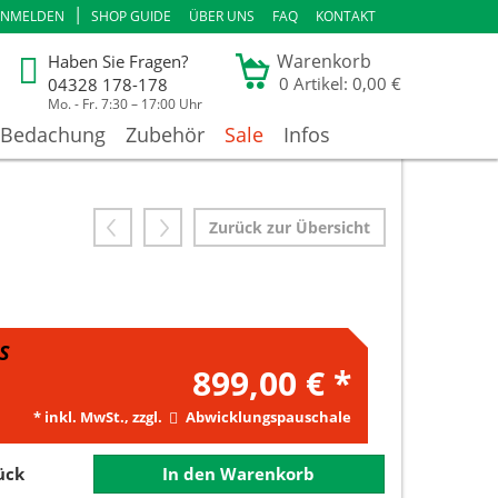
|
ANMELDEN
SHOP GUIDE
ÜBER UNS
FAQ
KONTAKT
Warenkorb
Haben Sie Fragen?
0
Artikel: 0,00 €
04328 178-178
Mo. - Fr. 7:30 – 17:00 Uhr
Bedachung
Zubehör
Sale
Infos
Zurück zur Übersicht
S
899,00 €
*
* inkl. MwSt., zzgl.
Abwicklungspauschale
ück
In den Warenkorb