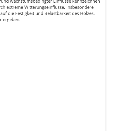
grund wachstumsbedingter Einflüsse kennzeichnen
rch extreme Witterungseinflüsse, insbesondere
uf die Festigkeit und Belastbarkeit des Holzes.
r ergeben.