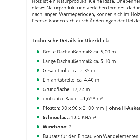
Holz ist ein Naturprodukt: Kleine Risse, Uneben
dieses Naturprodukt und verleihen ihm erst dadur
nach langen Wärmeperioden, können sich im Holz au
Ebenso können sich durch Änderungen der Holzfeu
Technische Details im Überblick:
Breite Dachaußenmaß: ca. 5,00 m
Länge Dachaußenmaß: ca. 5,10 m
Gesamthöhe: ca. 2,35 m
Einfahrtsbreite: ca. 4,40 m
Grundfläche: 17,72 m²
umbauter Raum: 41,653 m³
Pfosten: 90 x 90 x 2100 mm |
ohne H-Anke
Schneelast:
1,00 KN/m²
Windzone:
2
Bausatz für den Einbau von Wandelementen st