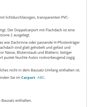
it lichtdurchlässigen, transparenten PVC-
igt. Der Doppelcarport mit Flachdach ist eine
stzone 2 ausgelegt.
tras wie Dachrinne oder passende H-Pfostenträger
achdach sind glatt gehobelt und gefast und
vor Nässe, Blütenstaub und Blättern; lästiger
ort pustet feuchte Autos rostvorbeugend zügig
elches nicht in dem Bausatz-Umfang enthalten ist.
finden Sie im
Carport
-ABC
.
 Bausatz enthalten.