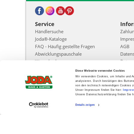
Service
Info
Händlersuche
Zahlun
Joda®-Kataloge
Impre
FAQ - Häufig gestellte Fragen
AGB
Abwicklungspauschale
Daten
Warenkorb
Datens
Intere
Konto
Diese Webseite verwendet Cookies
Liefer
Vertrag widerrufen
Wir verwenden Cookies, um Inhalte und An
Widerr
analysieren. Durch bestätigen des Button
von den technisch notwendigen Cookies z
Kontak
Unser Impressum finden Sie hier:
Impres
Unsere Datenschutzerklärung finden Sie h
Cooki
Zur Ec
Details zeigen
Barrie