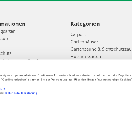
rmationen
Kategorien
gsarten
Carport
ssum
Gartenhäuser
Gartenzäune & Sichtschutzzä
schutz
Holz im Garten
chutzinformation für
Gartenspielgerät
ssenten, Kunden und
Bedachung
anten
zeigen zu personalisieren, Funktionen für soziale Medien anbieten zu können und die Zugriffe 
Zubehör
ufsbelehrung
s "Cookies erlauben" stimmen Sie der Verwendung zu. Über den Button "nur notwendige Cookies
u.
Sale
t
sum
Infos
ier:
Datenschutzerklärung
eoptionen
htheit der Bewertungen
refreiheitserklärung