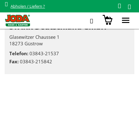
Abholen / Liefern ?
STARK Deutschland GmbH
Toggl
STARK Deutschland GmbH
navig
Glasewitzer Chaussee 1
18273 Güstrow
Telefon:
03843-21537
Fax:
03843-215842