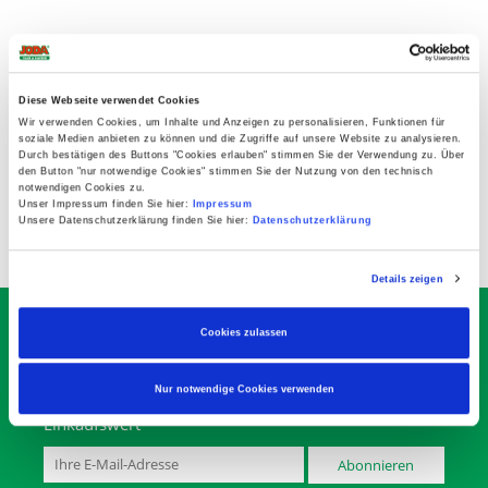
Diese Webseite verwendet Cookies
Wir verwenden Cookies, um Inhalte und Anzeigen zu personalisieren, Funktionen für
soziale Medien anbieten zu können und die Zugriffe auf unsere Website zu analysieren.
Durch bestätigen des Buttons "Cookies erlauben" stimmen Sie der Verwendung zu. Über
den Button "nur notwendige Cookies" stimmen Sie der Nutzung von den technisch
notwendigen Cookies zu.
Unser Impressum finden Sie hier:
Impressum
Unsere Datenschutzerklärung finden Sie hier:
Datenschutzerklärung
Details zeigen
Sichern Sie sich Ihren 10€
Cookies zulassen
Gutschein-Code
Abonnieren Sie den kostenlosen Joda® Newsletter
Nur notwendige Cookies verwenden
mit Aktionen, Infos, Tipps … Gültig ab 100,00 €
Einkaufswert
Abonnieren