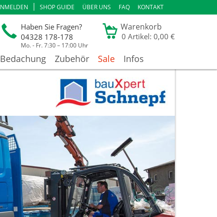
|
ANMELDEN
SHOP GUIDE
ÜBER UNS
FAQ
KONTAKT
Warenkorb
Haben Sie Fragen?
0
Artikel: 0,00 €
04328 178-178
Mo. - Fr. 7:30 – 17:00 Uhr
Bedachung
Zubehör
Sale
Infos