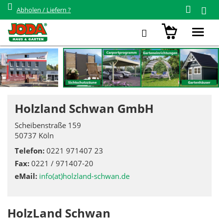
Abholen / Liefern ?
Holzland Schwan GmbH
Toggl
navig
Holzland Schwan GmbH
Scheibenstraße 159
50737 Köln
Telefon:
0221 971407 23
Fax:
0221 / 971407-20
eMail:
info(at)holzland-schwan.de
HolzLand Schwan