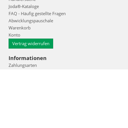
Joda®-Kataloge
FAQ - Häufig gestellte Fragen
Abwicklungspauschale
Warenkorb
Konto
Vertrag widerrufen
Informationen
Zahlungsarten
Impressum
AGB
Datenschutz
Datenschutzinformation für Interessenten, Kunden
und Lieferanten
Widerrufsbelehrung
Kontakt
Cookieoptionen