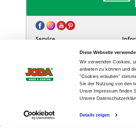
Service
Info
Händlersuche
Zahlun
Diese Webseite verwende
Joda®-Kataloge
Impre
FAQ - Häufig gestellte Fragen
AGB
Wir verwenden Cookies, um
Abwicklungspauschale
Daten
anbieten zu können und di
"Cookies erlauben" stimm
Warenkorb
Datens
Intere
Sie der Nutzung von den 
Konto
Liefer
Unser Impressum finden S
Vertrag widerrufen
Widerr
Unsere Datenschutzerkläru
Kontak
Cooki
Details zeigen
Zur Ec
Barrie