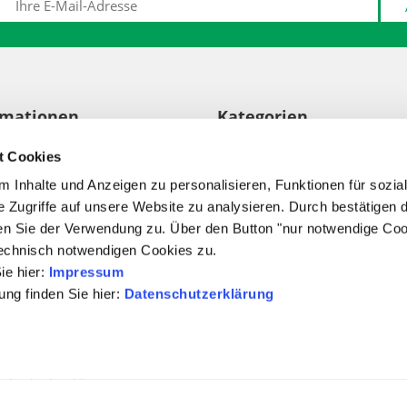
rmationen
Kategorien
gsarten
Carport
t Cookies
ssum
Gartenhäuser
 Inhalte und Anzeigen zu personalisieren, Funktionen für sozia
Gartenzäune & Sichtschutzzä
schutz
e Zugriffe auf unsere Website zu analysieren. Durch bestätigen 
Holz im Garten
en Sie der Verwendung zu. Über den Button "nur notwendige Co
chutzinformation für
Gartenspielgerät
ssenten, Kunden und
technisch notwendigen Cookies zu.
Bedachung
anten
ie hier:
Impressum
Zubehör
ufsbelehrung
ng finden Sie hier:
Datenschutzerklärung
Sale
t
Infos
eoptionen
htheit der Bewertungen
refreiheitserklärung