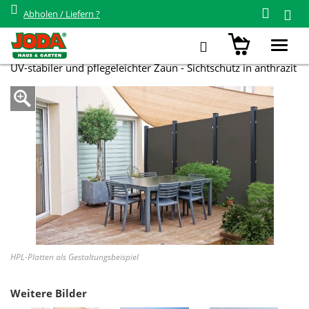
Abholen / Liefern ?
Zurück zur Übersicht
Systemzaun Kingston HPL
Toggl
navig
UV-stabiler und pflegeleichter Zaun - Sichtschutz in anthrazit
HPL-Platten als Gestaltungsbeispiel
Weitere Bilder