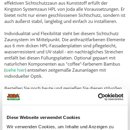
effektiven Sichtschutzzaun aus Kunststoff erfüllt der
Kingston Systemzaun HPL von Joda alle Voraussetzungen. Er
bietet nicht nur einen geschlossenen Sichtschutz, sondern ist
auch äußerst stabil, langlebig und einfach zu installieren.
Individualität und Flexibilität steht bei diesem Sichtschutz
Zaunsystem im Mittelpunkt. Die anthrazitfarbenen Elemente
aus 6 mm dicken HPL-Fassadenplatten sind pflegeleicht,
wasserresistent und UV-stabil - ein nachträgliches Streichen
entfällt bei diesen Füllungsplatten. Optional gepaart mit
natürlichen Komponenten aus "coffee"-farbenem Bambus
(
siehe hier
) entstehen zeitgemäße Zaunanlagen mit
individueller Optik.
Bestellen Sie noch heute und genießen Sie diesen stilvollen
Zaun in Ihrem Garten und der Terrasse.
Technische Details:
UV-stabile und pflegeleichte Fassaden-
Diese Webseite verwendet Cookies
Schichtstoffplatten, Anthrazit
Wir verwenden Cookies, um Inhalte und Anzeigen zu