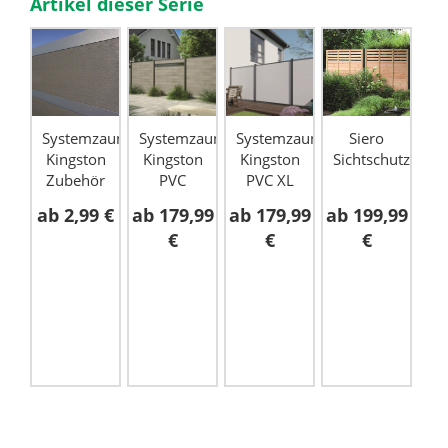
Artikel dieser Serie
Systemzaun
Systemzaun
Systemzaun
Siero
Sy
Kingston
Kingston
Kingston
Sichtschutzzaun
K
Zubehör
PVC
PVC XL
ab
2,99 €
ab
179,99
ab
179,99
ab
199,99
ab
€
€
€