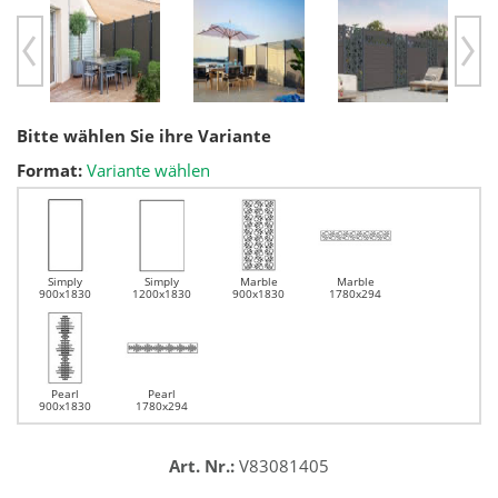
Previous
Ne
Bitte wählen Sie ihre Variante
Format:
Variante wählen
Simply
Simply
Marble
Marble
900x1830
1200x1830
900x1830
1780x294
Pearl
Pearl
900x1830
1780x294
Art. Nr.:
V83081405