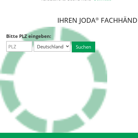
IHREN JODA
FACHHÄNDLE
®
Bitte PLZ eingeben: