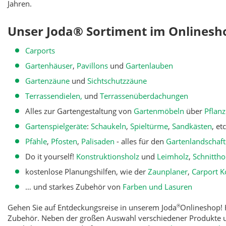
Jahren.
Unser Joda® Sortiment im Onlinesh
Carports
Gartenhäuser
,
Pavillons
und
Gartenlauben
Gartenzäune
und
Sichtschutzzäune
Terrassendielen,
und
Terrassenüberdachungen
Alles zur Gartengestaltung von
Gartenmöbeln
über
Pflan
Gartenspielgeräte
:
Schaukeln
,
Spieltürme
,
Sandkästen
, etc
Pfähle
,
Pfosten
,
Palisaden
- alles für den
Gartenlandschaf
Do it yourself!
Konstruktionsholz
und
Leimholz
,
Schnittho
kostenlose Planungshilfen, wie der
Zaunplaner
,
Carport K
… und starkes Zubehör von
Farben und Lasuren
Gehen Sie auf Entdeckungsreise in unserem Joda
Onlineshop! 
®
Zubehör. Neben der großen Auswahl verschiedener Produkte u