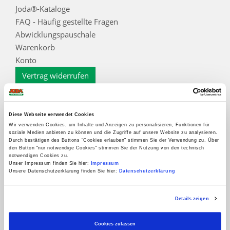
Joda®-Kataloge
FAQ - Häufig gestellte Fragen
Abwicklungspauschale
Warenkorb
Konto
Vertrag widerrufen
Informationen
Zahlungsarten
Diese Webseite verwendet Cookies
Impressum
Wir verwenden Cookies, um Inhalte und Anzeigen zu personalisieren, Funktionen für
soziale Medien anbieten zu können und die Zugriffe auf unsere Website zu analysieren.
AGB
Durch bestätigen des Buttons "Cookies erlauben" stimmen Sie der Verwendung zu. Über
den Button "nur notwendige Cookies" stimmen Sie der Nutzung von den technisch
Datenschutz
notwendigen Cookies zu.
Datenschutzinformation für Interessenten, Kunden
Unser Impressum finden Sie hier:
Impressum
Unsere Datenschutzerklärung finden Sie hier:
Datenschutzerklärung
und Lieferanten
Widerrufsbelehrung
Details zeigen
Kontakt
Cookieoptionen
Cookies zulassen
Zur Echtheit der Bewertungen