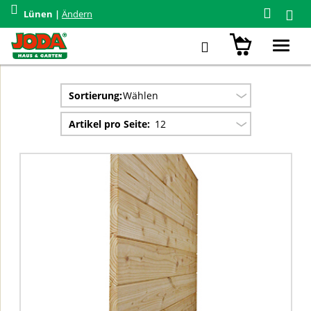
Lünen |
Ändern
2 Treffer für "86042044"
Toggl
Auswahl eingrenzen
navig
Sortierung:
Wählen
Artikel pro Seite:
12