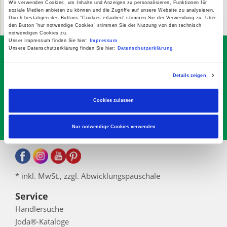
Wir verwenden Cookies, um Inhalte und Anzeigen zu personalisieren, Funktionen für
soziale Medien anbieten zu können und die Zugriffe auf unsere Website zu analysieren.
Durch bestätigen des Buttons "Cookies erlauben" stimmen Sie der Verwendung zu. Über
den Button "nur notwendige Cookies" stimmen Sie der Nutzung von den technisch
notwendigen Cookies zu.
Unser Impressum finden Sie hier:
Impressum
Unsere Datenschutzerklärung finden Sie hier:
Datenschutzerklärung
Sichern Sie sich Ihren 10€
Gutschein-Code
Abonnieren Sie den kostenlosen Joda® Newsletter
Details zeigen
mit Aktionen, Infos, Tipps … Gültig ab 100,00 €
Einkaufswert
Cookies zulassen
Abonnieren
Nur notwendige Cookies verwenden
* inkl. MwSt., zzgl. Abwicklungspauschale
Service
Händlersuche
Joda®-Kataloge