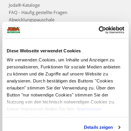
Joda®-Kataloge
FAQ - Häufig gestellte Fragen
Abwicklungspauschale
Warenkorb
Konto
Vertrag widerrufen
Diese Webseite verwendet Cookies
Informationen
Wir verwenden Cookies, um Inhalte und Anzeigen zu
Zahlungsarten
personalisieren, Funktionen für soziale Medien anbieten
Impressum
zu können und die Zugriffe auf unsere Website zu
AGB
analysieren. Durch bestätigen des Buttons "Cookies
Datenschutz
erlauben" stimmen Sie der Verwendung zu. Über den
Datenschutzinformation für Interessenten, Kunden
Button "nur notwendige Cookies" stimmen Sie der
und Lieferanten
Nutzung von den technisch notwendigen Cookies zu.
Widerrufsbelehrung
Unser Impressum finden Sie hier:
Impressum
Kontakt
Unsere Datenschutzerklärung finden Sie
Cookieoptionen
hier:
Datenschutzerklärung
Details zeigen
Zur Echtheit der Bewertungen