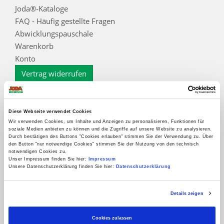
Joda®-Kataloge
FAQ - Häufig gestellte Fragen
Abwicklungspauschale
Warenkorb
Konto
Vertrag widerrufen
Informationen
Zahlungsarten
Diese Webseite verwendet Cookies
Impressum
Wir verwenden Cookies, um Inhalte und Anzeigen zu personalisieren, Funktionen für
soziale Medien anbieten zu können und die Zugriffe auf unsere Website zu analysieren.
AGB
Durch bestätigen des Buttons "Cookies erlauben" stimmen Sie der Verwendung zu. Über
den Button "nur notwendige Cookies" stimmen Sie der Nutzung von den technisch
Datenschutz
notwendigen Cookies zu.
Datenschutzinformation für Interessenten, Kunden
Unser Impressum finden Sie hier:
Impressum
Unsere Datenschutzerklärung finden Sie hier:
Datenschutzerklärung
und Lieferanten
Widerrufsbelehrung
Details zeigen
Kontakt
Cookieoptionen
Cookies zulassen
Zur Echtheit der Bewertungen