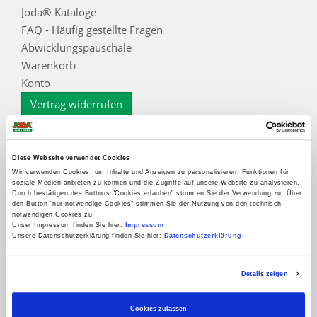
Joda®-Kataloge
FAQ - Häufig gestellte Fragen
Abwicklungspauschale
Warenkorb
Konto
Vertrag widerrufen
Informationen
Zahlungsarten
Diese Webseite verwendet Cookies
Impressum
Wir verwenden Cookies, um Inhalte und Anzeigen zu personalisieren, Funktionen für
soziale Medien anbieten zu können und die Zugriffe auf unsere Website zu analysieren.
AGB
Durch bestätigen des Buttons "Cookies erlauben" stimmen Sie der Verwendung zu. Über
den Button "nur notwendige Cookies" stimmen Sie der Nutzung von den technisch
Datenschutz
notwendigen Cookies zu.
Datenschutzinformation für Interessenten, Kunden
Unser Impressum finden Sie hier:
Impressum
Unsere Datenschutzerklärung finden Sie hier:
Datenschutzerklärung
und Lieferanten
Widerrufsbelehrung
Details zeigen
Kontakt
Cookieoptionen
Cookies zulassen
Zur Echtheit der Bewertungen