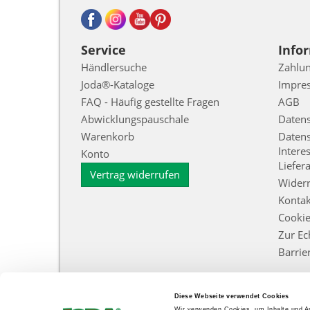
Service
Info
Händlersuche
Zahlun
Joda®-Kataloge
Impre
FAQ - Häufig gestellte Fragen
AGB
Abwicklungspauschale
Daten
Warenkorb
Datens
Intere
Konto
Liefer
Vertrag widerrufen
Widerr
Kontak
Cooki
Zur Ec
Barrie
Diese Webseite verwendet Cookies
Wir verwenden Cookies, um Inhalte und An