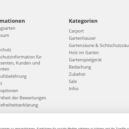
rmationen
Kategorien
gsarten
Carport
ssum
Gartenhäuser
Gartenzäune & Sichtschutzzä
schutz
Holz im Garten
chutzinformation für
Gartenspielgerät
ssenten, Kunden und
Bedachung
anten
Zubehör
ufsbelehrung
Sale
t
Infos
eoptionen
htheit der Bewertungen
refreiheitserklärung
zeigen zu personalisieren, Funktionen für soziale Medien anbieten zu können und die Zugriffe 