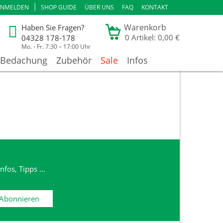
|
ANMELDEN
SHOP GUIDE
ÜBER UNS
FAQ
KONTAKT
Warenkorb
Haben Sie Fragen?
0
Artikel: 0,00 €
04328 178-178
Mo. - Fr. 7:30 – 17:00 Uhr
Bedachung
Zubehör
Sale
Infos
nfos, Tipps …
Abonnieren