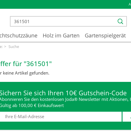
chtschutzzäune
Holz im Garten
Gartenspielgerät
e:
Suche
ffer für "361501"
r keine Artikel gefunden.
Sichern Sie sich Ihren 10€ Gutschein-Code
Abonnieren Sie den kostenlosen Joda® Newsletter mit Aktionen, I
Gültig ab 100,00 € Einkaufswert