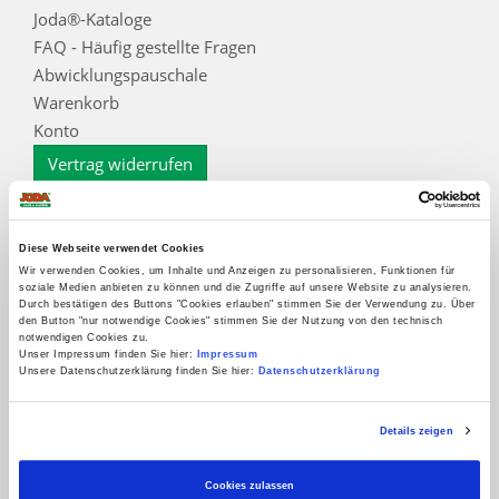
Joda®-Kataloge
FAQ - Häufig gestellte Fragen
Abwicklungspauschale
Warenkorb
Konto
Vertrag widerrufen
Informationen
Zahlungsarten
Diese Webseite verwendet Cookies
Impressum
Wir verwenden Cookies, um Inhalte und Anzeigen zu personalisieren, Funktionen für
soziale Medien anbieten zu können und die Zugriffe auf unsere Website zu analysieren.
AGB
Durch bestätigen des Buttons "Cookies erlauben" stimmen Sie der Verwendung zu. Über
den Button "nur notwendige Cookies" stimmen Sie der Nutzung von den technisch
Datenschutz
notwendigen Cookies zu.
Datenschutzinformation für Interessenten, Kunden
Unser Impressum finden Sie hier:
Impressum
Unsere Datenschutzerklärung finden Sie hier:
Datenschutzerklärung
und Lieferanten
Widerrufsbelehrung
Details zeigen
Kontakt
Cookieoptionen
Cookies zulassen
Zur Echtheit der Bewertungen