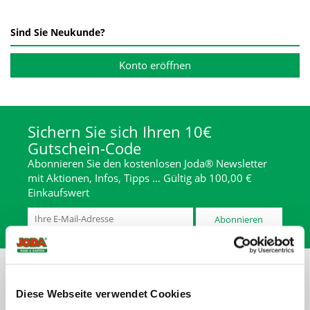
Sind Sie Neukunde?
Konto eröffnen
Sichern Sie sich Ihren 10€
Gutschein-Code
Abonnieren Sie den kostenlosen Joda® Newsletter
mit Aktionen, Infos, Tipps … Gültig ab 100,00 €
Einkaufswert
Abonnieren
Diese Webseite verwendet Cookies
* inkl. MwSt., zzgl. Abwicklungspauschale