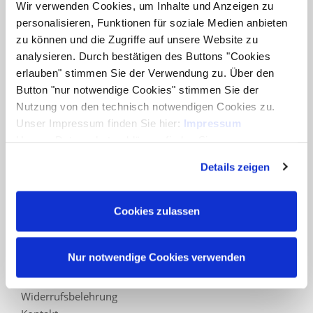
Wir verwenden Cookies, um Inhalte und Anzeigen zu
Service
personalisieren, Funktionen für soziale Medien anbieten
Händlersuche
zu können und die Zugriffe auf unsere Website zu
Joda®-Kataloge
analysieren. Durch bestätigen des Buttons "Cookies
FAQ - Häufig gestellte Fragen
erlauben" stimmen Sie der Verwendung zu. Über den
Abwicklungspauschale
Button "nur notwendige Cookies" stimmen Sie der
Warenkorb
Nutzung von den technisch notwendigen Cookies zu.
Konto
Unser Impressum finden Sie hier:
Impressum
Unsere Datenschutzerklärung finden Sie
Vertrag widerrufen
hier:
Datenschutzerklärung
Details zeigen
Informationen
Zahlungsarten
Impressum
Cookies zulassen
AGB
Datenschutz
Nur notwendige Cookies verwenden
Datenschutzinformation für Interessenten, Kunden
und Lieferanten
Widerrufsbelehrung