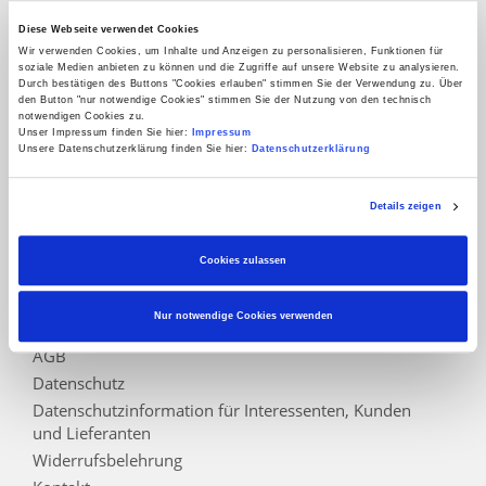
Service
Diese Webseite verwendet Cookies
Händlersuche
Wir verwenden Cookies, um Inhalte und Anzeigen zu personalisieren, Funktionen für
soziale Medien anbieten zu können und die Zugriffe auf unsere Website zu analysieren.
Joda®-Kataloge
Durch bestätigen des Buttons "Cookies erlauben" stimmen Sie der Verwendung zu. Über
FAQ - Häufig gestellte Fragen
den Button "nur notwendige Cookies" stimmen Sie der Nutzung von den technisch
notwendigen Cookies zu.
Abwicklungspauschale
Unser Impressum finden Sie hier:
Impressum
Unsere Datenschutzerklärung finden Sie hier:
Datenschutzerklärung
Warenkorb
Konto
Details zeigen
Vertrag widerrufen
Cookies zulassen
Informationen
Zahlungsarten
Nur notwendige Cookies verwenden
Impressum
AGB
Datenschutz
Datenschutzinformation für Interessenten, Kunden
und Lieferanten
Widerrufsbelehrung