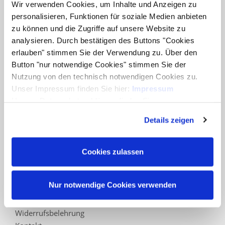
Wir verwenden Cookies, um Inhalte und Anzeigen zu
Service
personalisieren, Funktionen für soziale Medien anbieten
Händlersuche
zu können und die Zugriffe auf unsere Website zu
Joda®-Kataloge
analysieren. Durch bestätigen des Buttons "Cookies
FAQ - Häufig gestellte Fragen
erlauben" stimmen Sie der Verwendung zu. Über den
Abwicklungspauschale
Button "nur notwendige Cookies" stimmen Sie der
Warenkorb
Nutzung von den technisch notwendigen Cookies zu.
Konto
Unser Impressum finden Sie hier:
Impressum
Unsere Datenschutzerklärung finden Sie
Vertrag widerrufen
hier:
Datenschutzerklärung
Details zeigen
Informationen
Zahlungsarten
Impressum
Cookies zulassen
AGB
Datenschutz
Nur notwendige Cookies verwenden
Datenschutzinformation für Interessenten, Kunden
und Lieferanten
Widerrufsbelehrung