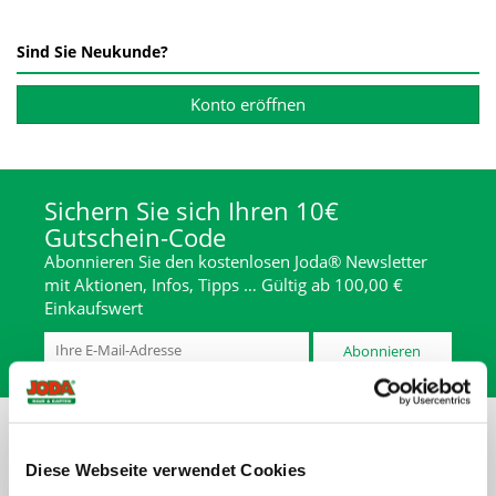
Sind Sie Neukunde?
Konto eröffnen
Sichern Sie sich Ihren 10€
Gutschein-Code
Abonnieren Sie den kostenlosen Joda® Newsletter
mit Aktionen, Infos, Tipps … Gültig ab 100,00 €
Einkaufswert
Abonnieren
Diese Webseite verwendet Cookies
* inkl. MwSt., zzgl. Abwicklungspauschale