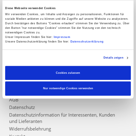
Service
Diese Webseite verwendet Cookies
Händlersuche
Wir verwenden Cookies, um Inhalte und Anzeigen zu personalisieren, Funktionen für
soziale Medien anbieten zu können und die Zugriffe auf unsere Website zu analysieren.
Joda®-Kataloge
Durch bestätigen des Buttons "Cookies erlauben" stimmen Sie der Verwendung zu. Über
FAQ - Häufig gestellte Fragen
den Button "nur notwendige Cookies" stimmen Sie der Nutzung von den technisch
notwendigen Cookies zu.
Abwicklungspauschale
Unser Impressum finden Sie hier:
Impressum
Unsere Datenschutzerklärung finden Sie hier:
Datenschutzerklärung
Warenkorb
Konto
Details zeigen
Vertrag widerrufen
Cookies zulassen
Informationen
Zahlungsarten
Nur notwendige Cookies verwenden
Impressum
AGB
Datenschutz
Datenschutzinformation für Interessenten, Kunden
und Lieferanten
Widerrufsbelehrung