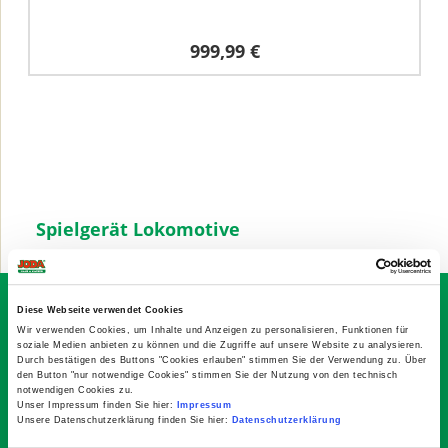
999,99 €
Spielgerät Lokomotive
Sichern Sie sich Ihren 10€
Diese Webseite verwendet Cookies
Gutschein-Code
Wir verwenden Cookies, um Inhalte und Anzeigen zu personalisieren, Funktionen für
soziale Medien anbieten zu können und die Zugriffe auf unsere Website zu analysieren.
Abonnieren Sie den kostenlosen Joda® Newsletter
Durch bestätigen des Buttons "Cookies erlauben" stimmen Sie der Verwendung zu. Über
mit Aktionen, Infos, Tipps … Gültig ab 100,00 €
den Button "nur notwendige Cookies" stimmen Sie der Nutzung von den technisch
notwendigen Cookies zu.
Einkaufswert
Unser Impressum finden Sie hier:
Impressum
Unsere Datenschutzerklärung finden Sie hier:
Datenschutzerklärung
Abonnieren