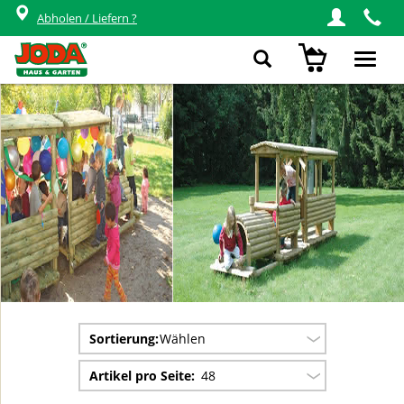
Spielgerät Lokomotive -Lok und
Abholen / Liefern ?
Waggon
Toggl
navig
Sortierung:
Wählen
Artikel pro Seite:
48